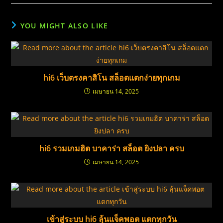
YOU MIGHT ALSO LIKE
hi6 เว็บตรงคาสิโน สล็อตแตกง่ายทุกเกม
เมษายน 14, 2025
hi6 รวมเกมฮิต บาคาร่า สล็อต ยิงปลา ครบ
เมษายน 14, 2025
เข้าสู่ระบบ hi6 ลุ้นแจ็คพอต แตกทุกวัน