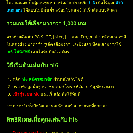
ไม่ว่าคุณจะเป็นผู้เล่นทุนหนาหรือสายประหยัด
hi6
เปิดให้คุณ
ฝาก
และถอน
ได้แบบไม่มีขั้นต่ำ พร้อมโบนัสฟรีให้เริ่มต้นแบบคุ้มค่า
รวมเกมให้เลือกมากกว่า 1,000 เกม
จากค่ายดังเช่น PG SLOT, Joker, JILI และ Pragmatic พร้อมเกมคาสิ
โนสดอย่าง บาคาร่า รูเล็ต เสือมังกร และยิงปลา ที่คุณสามารถใช้
hi6 โบนัสฟรี
เล่นได้ทันทีหลังสมัคร
วิธีเริ่มต้นเล่นกับ hi6
คลิก
hi6 สมัครสมาชิก
ผ่านหน้าเว็บไซต์
กรอกข้อมูลพื้นฐาน เช่น เบอร์โทร รหัสผ่าน บัญชีธนาคาร
เข้าสู่ระบบ hi6
และเริ่มเดิมพันได้ทันที
ระบบรองรับทั้งมือถือและคอมพิวเตอร์ สะดวกทุกที่ทุกเวลา
สิทธิพิเศษเมื่อคุณเล่นกับ hi6