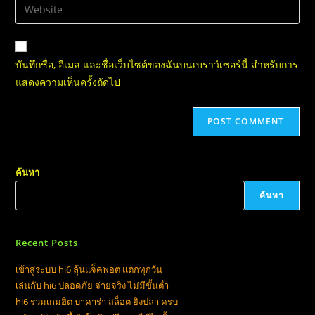
Enter
to
address
your
comment
to
website
comment
URL
บันทึกชื่อ, อีเมล และชื่อเว็บไซต์ของฉันบนเบราว์เซอร์นี้ สำหรับการ
(optional)
แสดงความเห็นครั้งถัดไป
ค้นหา
ค้นหา
Recent Posts
เข้าสู่ระบบ hi6 ลุ้นแจ็คพอต แตกทุกวัน
เล่นกับ hi6 ปลอดภัย จ่ายจริง ไม่มีขั้นต่ำ
hi6 รวมเกมฮิต บาคาร่า สล็อต ยิงปลา ครบ