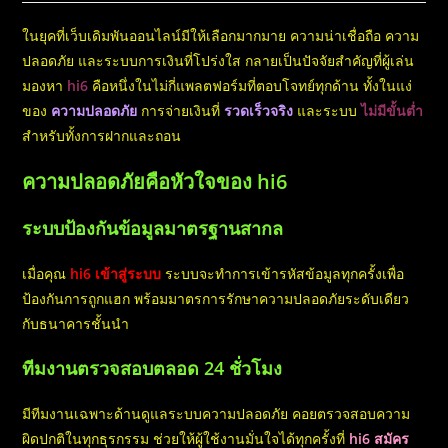
ในยุคที่เว็บเดิมพันออนไลน์มีให้เลือกมากมาย ความน่าเชื่อถือ ความ
ปลอดภัย และระบบการเงินที่โปร่งใส กลายเป็นปัจจัยสำคัญที่ผู้เล่น
มองหา
hi6
คือหนึ่งในไม่กี่แพลตฟอร์มที่ตอบโจทย์ทุกด้าน ทั้งในแง่
ของ
ความปลอดภัย
การจ่ายเงินที่
รวดเร็วจริง
และระบบ
ไม่มีขั้นต่ำ
สำหรับทั้งการฝากและถอน
ความปลอดภัยคือหัวใจของ hi6
ระบบป้องกันข้อมูลมาตรฐานสากล
เมื่อคุณ
hi6 เข้าสู่ระบบ
ระบบจะทำการเข้ารหัสข้อมูลทุกครั้งเพื่อ
ป้องกันการถูกแฮก พร้อมมาตรการรักษาความปลอดภัยระดับเดียว
กับธนาคารชั้นนำ
ทีมงานตรวจสอบตลอด 24 ชั่วโมง
มีทีมงานเฉพาะด้านดูแลระบบความปลอดภัย คอยตรวจสอบความ
ผิดปกติในทุกธุรกรรม ช่วยให้ผู้ใช้งานมั่นใจได้ทุกครั้งที่
hi6 สมัคร